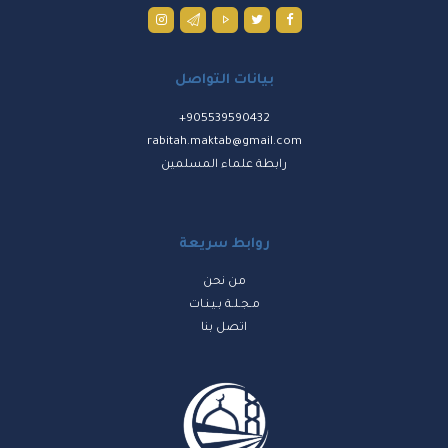
بيانات التواصل
905539590432+
rabitah.maktab@gmail.com
رابطة علماء المسلمين
روابط سريعة
من نحن
مـجـلـة بـيـنـات
اتصل بنا