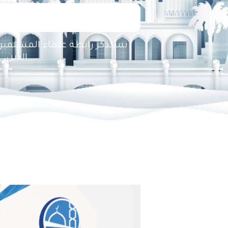
تستذكر رابطة علماء المسلمين 
الدين، 