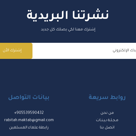
نشرتنا البريدية
إشترك معنا لكي يصلك كل جديد
إشترك الأن
روابط سريعة
بيانات التواصل
من نحن
905539590432+
مـجـلـة بـيـنـات
rabitah.maktab@gmail.com
اتصل بنا
رابطة علماء المسلمين