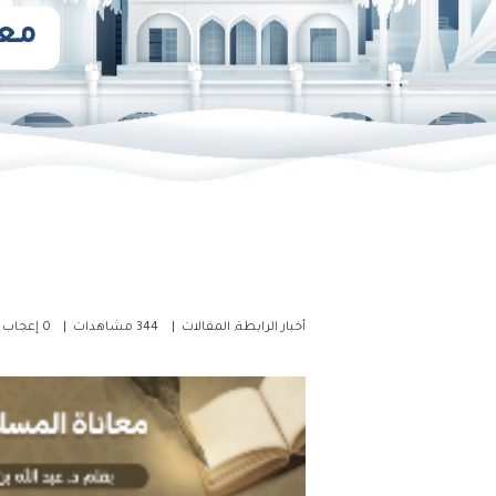
معا
أخبار الرابطة
,
المقالات
344
مشاهدات
0
إعجاب