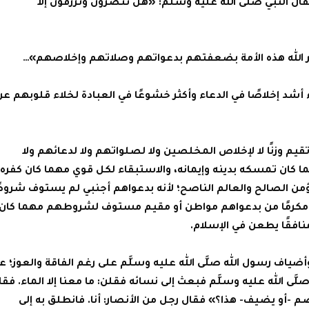
ال النبي صلَّى الله عليه وسلَّم: «هل تُنصرون وتُرزقون إلا
نصر الله هذه الأمة بضعفتهم بدعواتهم وصلاتهم وإخلاصهم»…
أشد إخلاصًا في الدعاء وأكثر خشوعًا في العبادة لخلاء قلوبهم عن
 تقيم وزنًا لا لإخلاص المخلصين ولا لصلواتهم ولا لدعائهم ولا
ان تمسكه بدينه وإيمانه، والاستبقاء لكل قوي مهما كان كفره
 الصالح والعالم الناصح؛ لأنه بدعواهم أجنبي لم يستوف شروطً
زًا مكرمًا من بدعواهم مواطن أو مقيم مستوف لشروطهم مهما كان
و منافقًا يطعن في الإسلام.
اف رسول الله صلَّى الله عليه وسلَّم على رغم الفاقة والعوز؛ ع
 صلَّى الله عليه وسلَّم فبعث إلى نسائه فقلن: ما معنا إلا الماء. فقا
ضم -أو يضيف- هذا؟» فقال رجل من الأنصار: أنا. فانطلق به إلى