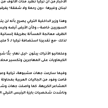
الأخبار من أن تركيا تطرد مئات الألوف م
لبنان وغيرها- دون رحمة ولا شفقة؛ يفرقون 
وهذا وزير الداخلية التركي يصرح بأنه لن 
السوريين خاصة-، وكأن الأرض أرضه وليست لل
الظرف معالجة المسألة بطريقة إنسانية، 
لذلك -مع تقديرنا استضافة تركيا لـ 5 مليون مهاجر سوري نظامي-
وعلمانيو الأتراك يبثون -ليل نهار- بثًّا
الكيماويات على المهاجرين وتكسير محلات
وفيما سارعت جهات مشبوهة، تركية وعربي
قامت وفود من الجاليات العربية بمحاولة
المشاعر الكريهة. كما واصلت جهات وشخ
وناشدت شخصيات بارزة الرئيس التركي ا