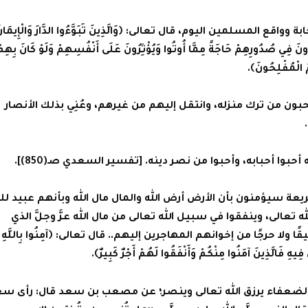
 المسلمين اليوم، قال تعالى: ﴿‌وَالَّذِينَ ‌تَبَوَّءُوا الدَّارَ وَالْإِيمَان
ِدُونَ فِي صُدُورِهِمْ حَاجَةً مِمَّا أُوتُوا وَيُؤْثِرُونَ عَلَى أَنْفُسِهِمْ وَلَوْ كَانَ بِهِم
 الْمُفْلِحُونَ﴾.
هِمْ﴾: يحبون من ترك منزله، وانتقل إليهم من غيرهم، وعُنِي بذلك الأنصار
وا أحبابه، وأحبوا من نصر دينه. [تفسير السعدي صـ(850)].
عة سيؤمنون بأن الأرض أرض الله والمال مال الله وبأنهم عبيد لل
له تعالى، وينفقوا في سبيل الله تعالى من مال الله عزَّ وجلَّ الذي
ا حرجًا من إخوانهم المهاجرين إليهم.. قال تعالى: ﴿آمِنُوا بِاللَّهِ
ِيهِ فَالَّذِينَ آمَنُوا مِنْكُمْ وَأَنْفَقُوا لَهُمْ أَجْرٌ كَبِيرٌ﴾.
لضعفاء يرزق الله تعالى وينصر؛ عن مصعب بن سعد قال: رأى س