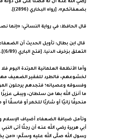
رضي الله عنـه أن له فضلًا على من دونه فق
بضعفائكم». [رواه البخاري (2896)].
قال الحافظ: في رواية النسائي: «إنما 
قال ابن بطال: تأويل الحديث أن الضعفاء 
التعلق بزخرف الدنيا. [فتح الباري (6/89)].
وأما الأنظمة العلمانية المرتدة اليوم فلا
لخشوعهم، فالطرد للفقير الضعيف مهما ك
وفسوقه وعصيانه؛ فتجدهم يرحلون المؤمن
ما أنزل الله بها من سلطان، ويبقى عزي
منحرفًا زانيًا أو شاربًا للخمر أو فاسقًا أ
وتأمل ضيافة الضعفاء أضياف الإسلام وأضي
أبي هريرة رضي الله عنـه أن رجلًا أتى النبي
رسول الله صلَّى الله عليه وسلَّم: «من ي