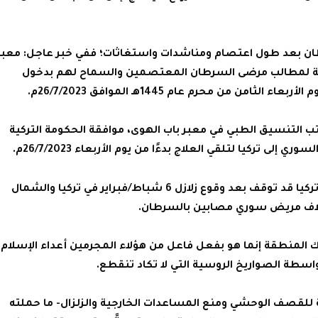
ان بعد طول اعتصام ومناشدات واستغاثات؛ ففي خبر عاجل: معبر
كية لمطالب مرضى السرطان المعتصمين والسماح لهم بدخول
ثامن من محرم عام 1445هـ الموافق 26/7/2023م.
ب التنسيق الطبي في معبر باب الهوى، موافقة الحكومة التركية
 تركيا لتلقي العلاج بدءًا من يوم الأربعاء 26/7/2023م.
وكان تسجيل دخول مرضى السرطان إلى تركيا قد توقف بعد وقوع زلازل 6 شباط/فبراير في تركيا والشمال
 المنطقة إنما هو بفعل فاعل من هؤلاء المجرمين أعداء الإسلام
اسطة الصواريخ الروسية التي لا تكاد تنقطع.
للقصف الوحشي ومنع المساعدات الخارجية والزلزال- ما حملته