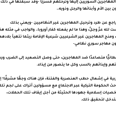
ن المهاجرين السوريين إليها وترحلهم قسريًّا -وقد سبقتها في ذلك
بين الأم وأبنائها والرجل وذويه..
يتراجع عن طرد وترحيل المهاجرين غير النظاميين -ويعني بذلك
ه عزَّ وجلَّ، وهذا ما لم يفعله كفار أوروبا.. والواجب في مثله هذا
ومنح المهاجرين غير الشرعيين شرعية الإقامة ريثما تتهيأ بلادهم
 شيطانيًّا متصاعدًا ضد المهاجرين، حتى وصل التصعيد إلى الضرب و
هم وإيذائهم بالسب وكل ما يتصور من إيذاء.
ة في إشعال حطب العنصرية والفتنة، فإن هناك وجهًا مشرقًا؛ إذ
 حث الحكومة التركية عبر الاجتماع مع مسؤولين أتراك على لجم تل
صيات إسلامية جهودها الحثيثة من أجل إيقاف تلك الحملات،
لتدخل لتحقيق ذلك.