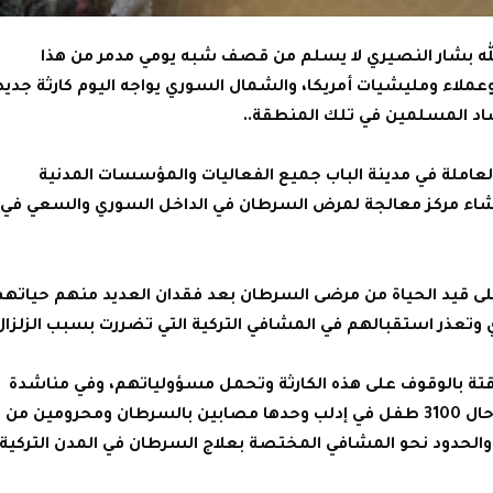
له بشار النصيري لا يسلم من قصف شبه يومي مدمر من هذا
لاء ومليشيات أمريكا، والشمال السوري يواجه اليوم كارثة جديد
د المسلمين في تلك المنطقة..
العاملة في مدينة الباب جميع الفعاليات والمؤسسات المدنية
نشاء مركز معالجة لمرض السرطان في الداخل السوري والسعي في
على قيد الحياة من مرضى السرطان بعد فقدان العديد منهم حياتهم
وتعذر استقبالهم في المشافي التركية التي تضررت بسبب الزلزال
ؤقتة بالوقوف على هذه الكارثة وتحمل مسؤولياتهم، وفي مناشدة
إنسانية تقول طفلة سورية وهي توصف حال 3100 طفل في إدلب وحدها مصابين بالسرطان ومحرومين من
بر والحدود نحو المشافي المختصة بعلاج السرطان في المدن التركية