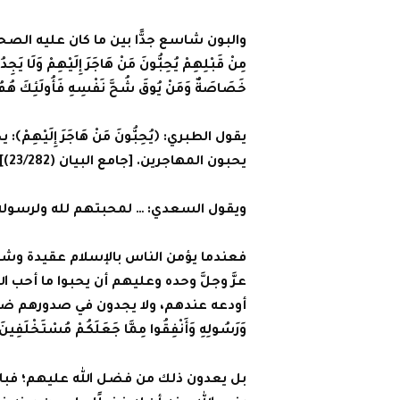
والبون شاسع جدًّا بين ما كان عليه الصحابة وواقع
مِنْ قَبْلِهِمْ يُحِبُّونَ مَنْ هَاجَرَ إِلَيْهِمْ وَلَا يَج
خَصَاصَةٌ وَمَنْ يُوقَ شُحَّ نَفْسِهِ فَأُولَئِكَ هُمُ
يقول الطبري: ﴿يُحِبُّونَ مَنْ هَاجَرَ إِلَيْ
يحبون المهاجرين. [جامع البيان (23/282)].
ويقول السعدي: … لمحبتهم لله ولرسوله أحب
فعندما يؤمن الناس بالإسلام عقيدة وشري
عزَّ وجلَّ وحده وعليهم أن يحبوا ما أحب ال
أودعه عندهم، ولا يجدون في صدورهم ضيقًا ول
وَرَسُولِهِ وَأَنْفِقُوا مِمَّا جَعَلَكُمْ ‌مُسْتَخْلَفِينَ ‌ف
بل يعدون ذلك من فضل الله عليهم؛ فبا