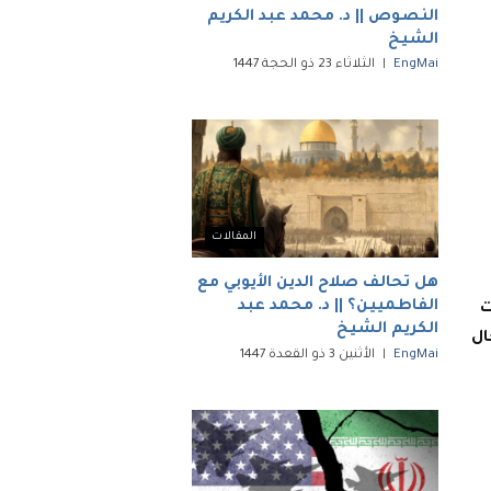
النصوص || د. محمد عبد الكريم
الشيخ
EngMai
الثلاثاء 23 ذو الحجة 1447
المقالات
هل تحالف صلاح الدين الأيوبي مع
الفاطميين؟ || د. محمد عبد
ت
الكريم الشيخ
يض إدخال
EngMai
الأثنين 3 ذو القعدة 1447