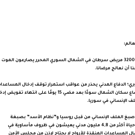
الم:
أنقذوا أطفالنا قبل فوات الأوان.. أكثر من 3200 مريض سرطان في الشمال السوري المحرر يصارعون الموت
 أن نعالج مرضانا.
؛ الدفاع المدني يحذر من عواقب استمرار توقف إدخال المساعدا
إلى الشمال السوري، ويحذر من ازدياد أوضاع سكان الشمال سوءًا بعد مضي 15 يومًا على انتهاء تفو
ف الإنساني في سوريا.
ر صبغ الملف الإنساني من قبل روسيا و”نظام الأسد” بصبغة
سياسية سينعكس بشكل مباشر على حياة أكثر من 4,8 مليون مدني يعيشون في ظروف مأساوية في
ال المساعدات المنقذة للأرواح لا يحتاج لإذن من مجلس الأمن